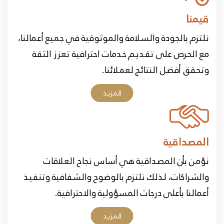
شريك اساسي في معظم المشاريع الحيوية وصرنا
مساهمين حقيقين . في البنية التحتية للمكلة العربية
قيمنا
السعودية ولدينا خبرة واسعة في تأجير الرافعات
نلتزم بالجودة والسلامة والموثوقية في جميع أعمالنا،
وتشغيلها وصيانتها بجميع احجامها وانواعها فعملنا مع
مع الحرص على تقديم خدمات احترافية تعزز الثقة
معظم الشركات والمشاريع منها وتوسعة الحرمين
وتحقق أفضل النتائج لعملائنا.
والمشاعر المقدسة والمشاريع النفظية والمصانع
المزيد
وغيرها.
المصداقية
نؤمن بأن المصداقية هي أساس نجاح العلاقات
والشراكات، لذلك نلتزم بالوضوح والشفافية وتنفيذ
أعمالنا بأعلى درجات المسؤولية والاحترافية.
المزيد