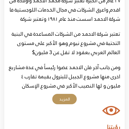
٣٧ عام من الخبرة تعتبر شركة محمد الاحمد وأولاده من
اقدم واعرق الشركات في مجال الخدمات اللوجستية فا
شركة الاحمد اسست منذ عام ۱۹۸۱ وتعتبر شركة
الاحمد الاكبر في مجالها من حيث العدد بالكوادر
تعتبر شركة الاحمد من الشركات المساعدة في البنية
البشرية والتي تجاوزت ٨٤٠ موظف وتعتبر الأكبر في
التحتية في مشروع نيوم وهو الأكبر على مستوى
مجالها من حيث المعدات المختلفة حيث ان شركة
العالم العربي بعقود لا تقل عن 3 مليون$
الاحمد تملك ما يزيد عن ٣٥٠ معدة مختلفة من
كرينات ومعدات اخرى وتعتبر شركة الاحمد من أكبر
ومن جانب آخر فان الاحمد عضوا رئيساً في عدة مشاريع
الشركات تداولاً في مجال البيع والشراء في المعدات
اخرى منها مشروع الجبيل للبترول بقيمة تقارب ٤
حيث باعث اكثر ٥٠ كرين في أشهر واكبر المزادات مثل
مليون و لها النصيب الأكبر في مشروع الإسكان
مزار RITCHIE في جبل علي في الإمارات العربية
السعودي بقيمة تقارب ٣ مليون وبعدد اجمالي ٦٠٠٠
المزيد
المتحدة.
فلة على مستوى المملكة و لدى شركة الاحمد الحظ
الأكبر من عقود الشركة السعودية للكهرباء من عقود
خدمات النقل حيث تمتلك شركة الاحمد عقد لدى
رؤيتنا